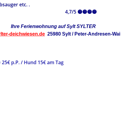
xer, Kaffeemaschine, Staubsauger etc. .
4,7/5 🟡🟡🟡🟡
Ihre Ferienwohnung auf Sylt SYLTER
lter-deichwiesen.de
25980 Sylt / Peter-Andresen-Wai
 25€ p.P. / Hund 15€ am Tag