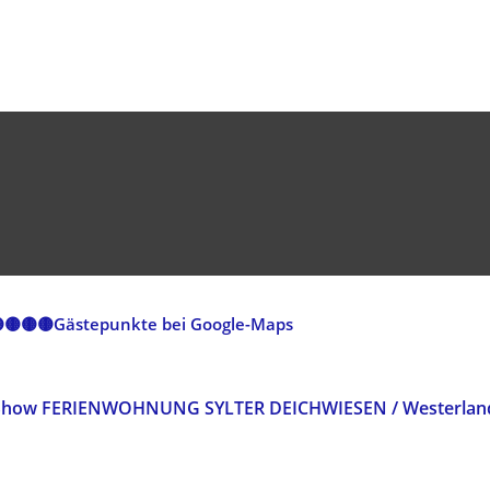
🟡🟡🟡🟡Gästepunkte bei Google-Maps
Show FERIENWOHNUNG SYLTER DEICHWIESEN / Westerlan