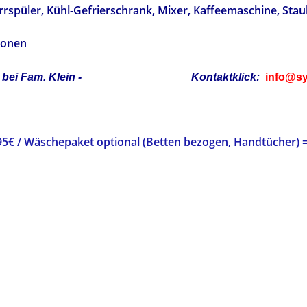
eld, Geschirrspüler, Kühl-Gefrierschrank, Mi
nsionen
n privat bei Fam. Klein - Kontaktklick:
info@sy
 95€ / Wäschepaket optional (Betten bezogen, Handtücher) =