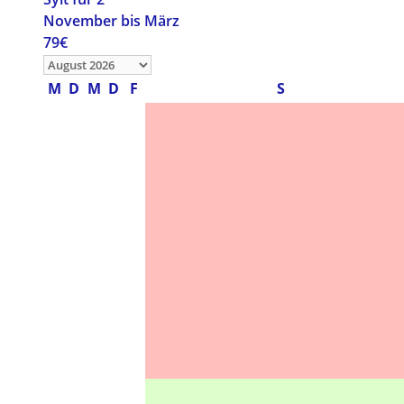
November bis März
79€
M
D
M
D
F
S